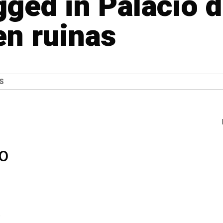
gged in Palacio 
n ruinas
S
O
o