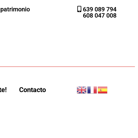
l patrimonio
639 089 794
608 047 008
te!
Contacto