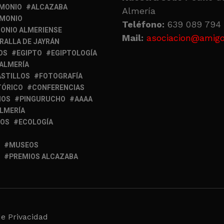
IMONIO
ALCAZABA
Almería
IMONIO
Teléfono:
639 089 794 
ONIO ALMERIENSE
Mail:
asociacion@amigo
RALLA DE JAYRÁN
OS
EGIPTO
EGIPTOLOGÍA
 ALMERÍA
ASTILLOS
FOTOGRAFÍA
TÓRICO
CONFERENCIAS
MOS
PINGURUCHO
AAAA
ALMERÍA
IOS
ECOLOGÍA
MUSEOS
PREMIOS ALCAZABA
de Privacidad