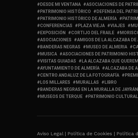
DESDE MI VENTANA
ASOCIACIONES DE PATR
PATRIMONIO HISTÓRICO
DEFENSA DEL PATR
PATRIMONIO HISTÓRICO DE ALMERÍA
PATRIM
CONFERENCIAS
PLAZA VIEJA
VIAJES
MU
EXPOSICIÓN
CORTIJO DEL FRAILE
MORISC
ASOCIACIONES
AMIGOS DE LA ALCAZABA DE
BANDERAS NEGRAS
MUSEO DE ALMERIA
C
MUSICA
ASOCIACIONES DE PATRIMONIO HIS
VISITAS GUIADAS
LA ALCAZABA QUE QUERE
AYUNTAMIENTO DE ALMERÍA
ALCAZABA DE 
CENTRO ANDALUZ DE LA FOTOGRAFÍA
PREM
LOS MILLARES
MURALLAS
LIBRO
BANDERAS NEGRAS EN LA MURALLA DE JAYRÁN
MUSEOS DE TERQUE
PATRIMONIO CULTURAL
Aviso Legal |
Política de Cookies |
Política 