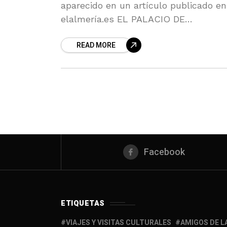
aparecido en un artículo publicado en
elalmería.es EL PALACIO DE
ALMANZORA SIGUE EN MANOS
READ MORE
PRIVADAS Y SIN PROYECTO “El edific
más representativo del neoclásico en
Facebook
ETIQUETAS
VIAJES Y VISITAS CULTURALES
AMIGOS DE L