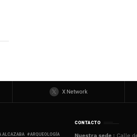
io
X Network
CONTACTO
A ALCAZABA
ARQUEOLOGÍA
Nuestra sede :
Calle de