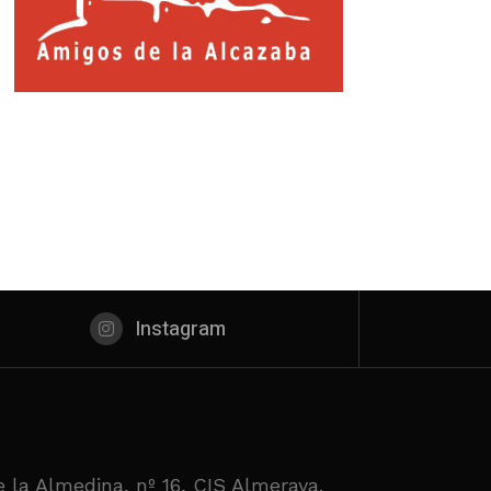
Instagram
 la Almedina, nº 16, CIS Almeraya.