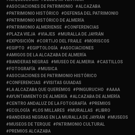
ASOCIACIONES DE PATRIMONIO
ALCAZABA
PATRIMONIO HISTÓRICO
DEFENSA DEL PATRIMONIO
PATRIMONIO HISTÓRICO DE ALMERÍA
PATRIMONIO ALMERIENSE
CONFERENCIAS
PLAZA VIEJA
VIAJES
MURALLA DE JAYRÁN
EXPOSICIÓN
CORTIJO DEL FRAILE
MORISCOS
EGIPTO
EGIPTOLOGÍA
ASOCIACIONES
AMIGOS DE LA ALCAZABA DE ALMERÍA
BANDERAS NEGRAS
MUSEO DE ALMERIA
CASTILLOS
FOTOGRAFÍA
MUSICA
ASOCIACIONES DE PATRIMONIO HISTÓRICO
CONFERENCIAS
VISITAS GUIADAS
LA ALCAZABA QUE QUEREMOS
PINGURUCHO
AAAA
AYUNTAMIENTO DE ALMERÍA
ALCAZABA DE ALMERÍA
CENTRO ANDALUZ DE LA FOTOGRAFÍA
PREMIOS
ECOLOGÍA
LOS MILLARES
MURALLAS
LIBRO
BANDERAS NEGRAS EN LA MURALLA DE JAYRÁN
MUSEOS
MUSEOS DE TERQUE
PATRIMONIO CULTURAL
PREMIOS ALCAZABA