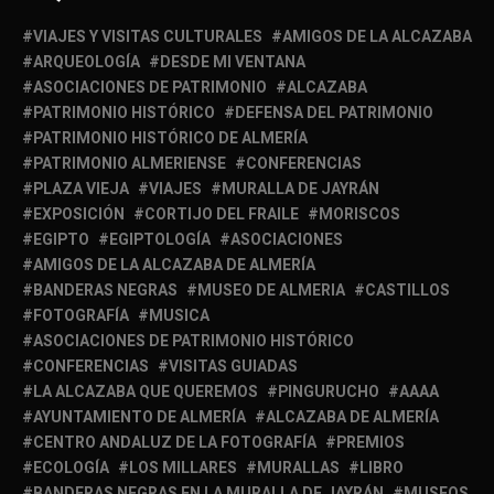
VIAJES Y VISITAS CULTURALES
AMIGOS DE LA ALCAZABA
ARQUEOLOGÍA
DESDE MI VENTANA
ASOCIACIONES DE PATRIMONIO
ALCAZABA
PATRIMONIO HISTÓRICO
DEFENSA DEL PATRIMONIO
PATRIMONIO HISTÓRICO DE ALMERÍA
PATRIMONIO ALMERIENSE
CONFERENCIAS
PLAZA VIEJA
VIAJES
MURALLA DE JAYRÁN
EXPOSICIÓN
CORTIJO DEL FRAILE
MORISCOS
EGIPTO
EGIPTOLOGÍA
ASOCIACIONES
AMIGOS DE LA ALCAZABA DE ALMERÍA
BANDERAS NEGRAS
MUSEO DE ALMERIA
CASTILLOS
FOTOGRAFÍA
MUSICA
ASOCIACIONES DE PATRIMONIO HISTÓRICO
CONFERENCIAS
VISITAS GUIADAS
LA ALCAZABA QUE QUEREMOS
PINGURUCHO
AAAA
AYUNTAMIENTO DE ALMERÍA
ALCAZABA DE ALMERÍA
CENTRO ANDALUZ DE LA FOTOGRAFÍA
PREMIOS
ECOLOGÍA
LOS MILLARES
MURALLAS
LIBRO
BANDERAS NEGRAS EN LA MURALLA DE JAYRÁN
MUSEOS