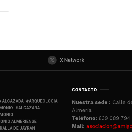
X Network
CONTACTO
A ALCAZABA
ARQUEOLOGÍA
Nuestra sede :
Calle de
IMONIO
ALCAZABA
Almería
IMONIO
Teléfono:
639 089 794 
ONIO ALMERIENSE
Mail:
asociacion@amigo
RALLA DE JAYRÁN