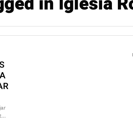
gged in Iglesia R
S
LA
AR
jar
tá
a