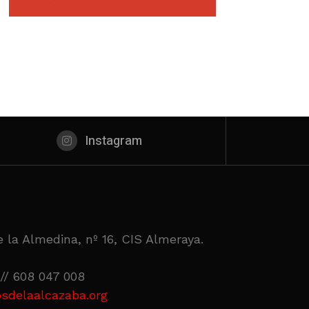
Instagram
 la Almedina, nº 16, CIS Almeraya.
// 608 047 008
sdelaalcazaba.org