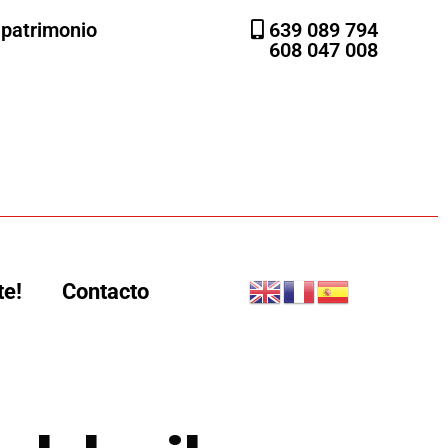
l patrimonio
639 089 794
608 047 008
te!
Contacto