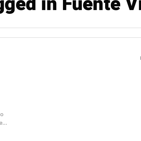
gged in Fuente V
to
ueza
ente
o;