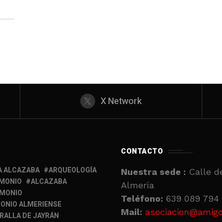
X Network
CONTACTO
A ALCAZABA
ARQUEOLOGÍA
Nuestra sede :
Calle de
IMONIO
ALCAZABA
Almería
IMONIO
Teléfono:
639 089 794 
ONIO ALMERIENSE
Mail:
asociacion@amigo
RALLA DE JAYRÁN