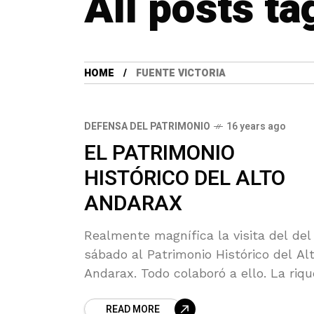
All posts ta
HOME
FUENTE VICTORIA
DEFENSA DEL PATRIMONIO
16 years ago
EL PATRIMONIO
HISTÓRICO DEL ALTO
ANDARAX
Realmente magnífica la visita del del
sábado al Patrimonio Histórico del Al
Andarax. Todo colaboró a ello. La riq
del patrimonio de Laujar, Fondón, Fu
READ MORE
Victoria y Benicid, en un día espléndid