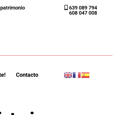
l patrimonio
639 089 794
608 047 008
te!
Contacto