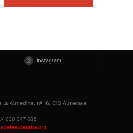
Instagram
 la Almedina, nº 16, CIS Almeraya.
// 608 047 008
sdelaalcazaba.org