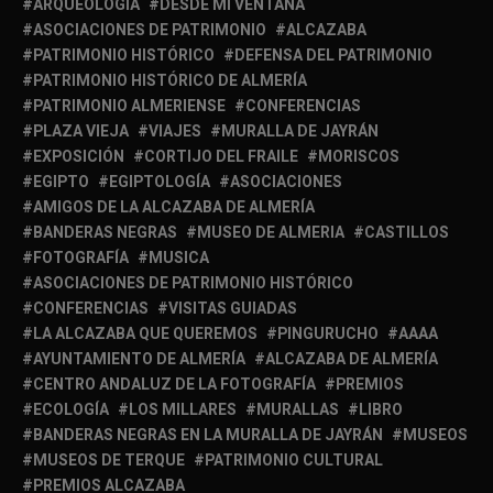
ARQUEOLOGÍA
DESDE MI VENTANA
ASOCIACIONES DE PATRIMONIO
ALCAZABA
PATRIMONIO HISTÓRICO
DEFENSA DEL PATRIMONIO
PATRIMONIO HISTÓRICO DE ALMERÍA
PATRIMONIO ALMERIENSE
CONFERENCIAS
PLAZA VIEJA
VIAJES
MURALLA DE JAYRÁN
EXPOSICIÓN
CORTIJO DEL FRAILE
MORISCOS
EGIPTO
EGIPTOLOGÍA
ASOCIACIONES
AMIGOS DE LA ALCAZABA DE ALMERÍA
BANDERAS NEGRAS
MUSEO DE ALMERIA
CASTILLOS
FOTOGRAFÍA
MUSICA
ASOCIACIONES DE PATRIMONIO HISTÓRICO
CONFERENCIAS
VISITAS GUIADAS
LA ALCAZABA QUE QUEREMOS
PINGURUCHO
AAAA
AYUNTAMIENTO DE ALMERÍA
ALCAZABA DE ALMERÍA
CENTRO ANDALUZ DE LA FOTOGRAFÍA
PREMIOS
ECOLOGÍA
LOS MILLARES
MURALLAS
LIBRO
BANDERAS NEGRAS EN LA MURALLA DE JAYRÁN
MUSEOS
MUSEOS DE TERQUE
PATRIMONIO CULTURAL
PREMIOS ALCAZABA