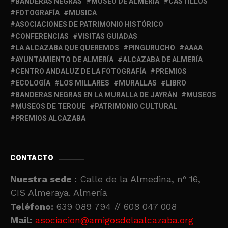
BANDERAS NEGRAS
MUSEO DE ALMERIA
CASTILLOS
FOTOGRAFÍA
MUSICA
ASOCIACIONES DE PATRIMONIO HISTÓRICO
CONFERENCIAS
VISITAS GUIADAS
LA ALCAZABA QUE QUEREMOS
PINGURUCHO
AAAA
AYUNTAMIENTO DE ALMERÍA
ALCAZABA DE ALMERÍA
CENTRO ANDALUZ DE LA FOTOGRAFÍA
PREMIOS
ECOLOGÍA
LOS MILLARES
MURALLAS
LIBRO
BANDERAS NEGRAS EN LA MURALLA DE JAYRÁN
MUSEOS
MUSEOS DE TERQUE
PATRIMONIO CULTURAL
PREMIOS ALCAZABA
CONTACTO
Nuestra sede :
Calle de la Almedina, nº 16,
CIS Almeraya. Almería
Teléfono:
639 089 794 // 608 047 008
Mail:
asociacion@amigosdelaalcazaba.org