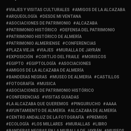
VIAJES Y VISITAS CULTURALES
AMIGOS DE LA ALCAZABA
ARQUEOLOGÍA
DESDE MI VENTANA
ASOCIACIONES DE PATRIMONIO
ALCAZABA
PATRIMONIO HISTÓRICO
DEFENSA DEL PATRIMONIO
PATRIMONIO HISTÓRICO DE ALMERÍA
PATRIMONIO ALMERIENSE
CONFERENCIAS
PLAZA VIEJA
VIAJES
MURALLA DE JAYRÁN
EXPOSICIÓN
CORTIJO DEL FRAILE
MORISCOS
EGIPTO
EGIPTOLOGÍA
ASOCIACIONES
AMIGOS DE LA ALCAZABA DE ALMERÍA
BANDERAS NEGRAS
MUSEO DE ALMERIA
CASTILLOS
FOTOGRAFÍA
MUSICA
ASOCIACIONES DE PATRIMONIO HISTÓRICO
CONFERENCIAS
VISITAS GUIADAS
LA ALCAZABA QUE QUEREMOS
PINGURUCHO
AAAA
AYUNTAMIENTO DE ALMERÍA
ALCAZABA DE ALMERÍA
CENTRO ANDALUZ DE LA FOTOGRAFÍA
PREMIOS
ECOLOGÍA
LOS MILLARES
MURALLAS
LIBRO
BANDERAS NEGRAS EN LA MURALLA DE JAYRÁN
MUSEOS