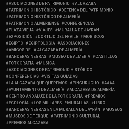
ASOCIACIONES DE PATRIMONIO
ALCAZABA
PATRIMONIO HISTÓRICO
DEFENSA DEL PATRIMONIO
PATRIMONIO HISTÓRICO DE ALMERÍA
PATRIMONIO ALMERIENSE
CONFERENCIAS
PLAZA VIEJA
VIAJES
MURALLA DE JAYRÁN
EXPOSICIÓN
CORTIJO DEL FRAILE
MORISCOS
EGIPTO
EGIPTOLOGÍA
ASOCIACIONES
AMIGOS DE LA ALCAZABA DE ALMERÍA
BANDERAS NEGRAS
MUSEO DE ALMERIA
CASTILLOS
FOTOGRAFÍA
MUSICA
ASOCIACIONES DE PATRIMONIO HISTÓRICO
CONFERENCIAS
VISITAS GUIADAS
LA ALCAZABA QUE QUEREMOS
PINGURUCHO
AAAA
AYUNTAMIENTO DE ALMERÍA
ALCAZABA DE ALMERÍA
CENTRO ANDALUZ DE LA FOTOGRAFÍA
PREMIOS
ECOLOGÍA
LOS MILLARES
MURALLAS
LIBRO
BANDERAS NEGRAS EN LA MURALLA DE JAYRÁN
MUSEOS
MUSEOS DE TERQUE
PATRIMONIO CULTURAL
PREMIOS ALCAZABA