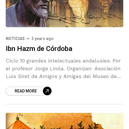
NOTICIAS
3 years ago
Ibn Hazm de Córdoba
Ciclo 10 grandes intelectuales andalusíes. Por
el profesor Jorge Lirola. Organizan: Asociación
Luis Siret de Amigos y Amigas del Museo de
Almería Museo de Almería. Fundación Ibn
READ MORE
Tufayl de Estudios Árabes, Asociación Amigos
de la Alcazaba de Almería y Sociedad
Española de Estudios Árabes