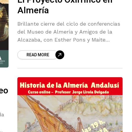
El Proyecto Oxirrinco en
Almería
Brillante cierre del ciclo de conferencias
del Museo de Almería y Amigos de la
Alcazaba, con Esther Pons y Maite
Mascort, codirectoras del Proyecto
READ MORE
Oxirrinco
eo
da