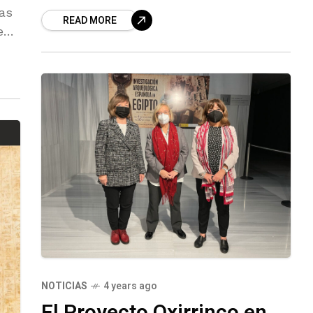
por Amigos de la Alcazaba
cas
READ MORE
eo
NOTICIAS
4 years ago