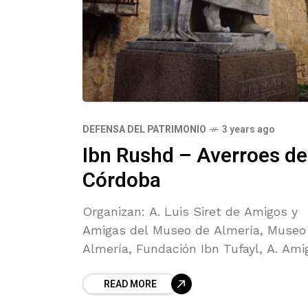
DEFENSA DEL PATRIMONIO
3 years ago
Ibn Rushd – Averroes de
Córdoba
Organizan: A. Luis Siret de Amigos y
Amigas del Museo de Almería, Museo
Almería, Fundación Ibn Tufayl, A. Ami
de la Alcazaba de Almería y Sociedad
READ MORE
Española de Estudios Árabes (SEEA),