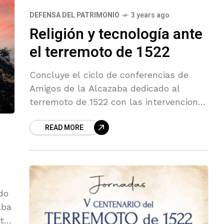
DEFENSA DEL PATRIMONIO
3 years ago
Religión y tecnología ante
el terremoto de 1522
Concluye el ciclo de conferencias de
Amigos de la Alcazaba dedicado al
terremoto de 1522 con las intervenciones
del historiador Valeriano Sanchez Ramos
READ MORE
y el geologo Joé Miguel Alonso Blanco
do
aba
to,