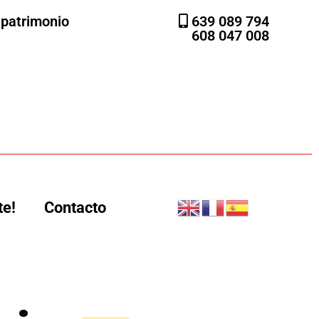
l patrimonio
639 089 794
608 047 008
te!
Contacto