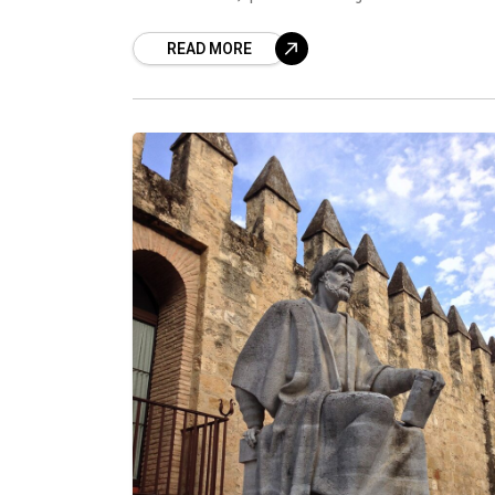
valoración y difusión de nuestra
READ MORE
Alcazaba, su entorno y la ciudad con 
que ha compartido más de mil años 
historia.