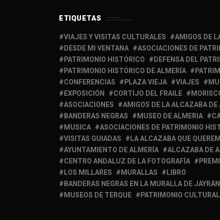
ETIQUETAS
VIAJES Y VISITAS CULTURALES
AMIGOS DE L
DESDE MI VENTANA
ASOCIACIONES DE PATR
PATRIMONIO HISTÓRICO
DEFENSA DEL PATR
PATRIMONIO HISTÓRICO DE ALMERÍA
PATRIM
CONFERENCIAS
PLAZA VIEJA
VIAJES
MU
EXPOSICIÓN
CORTIJO DEL FRAILE
MORISC
ASOCIACIONES
AMIGOS DE LA ALCAZABA DE
BANDERAS NEGRAS
MUSEO DE ALMERIA
C
MUSICA
ASOCIACIONES DE PATRIMONIO HIS
VISITAS GUIADAS
LA ALCAZABA QUE QUERE
AYUNTAMIENTO DE ALMERÍA
ALCAZABA DE 
CENTRO ANDALUZ DE LA FOTOGRAFÍA
PREM
LOS MILLARES
MURALLAS
LIBRO
BANDERAS NEGRAS EN LA MURALLA DE JAYRÁN
MUSEOS DE TERQUE
PATRIMONIO CULTURAL