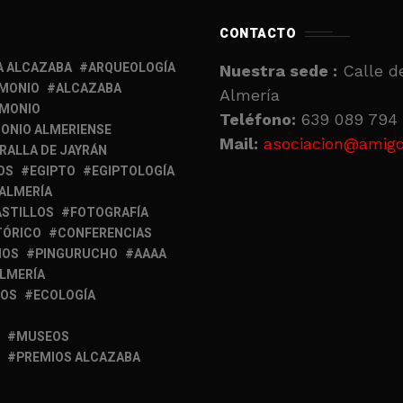
CONTACTO
A ALCAZABA
ARQUEOLOGÍA
Nuestra sede :
Calle de
IMONIO
ALCAZABA
Almería
IMONIO
Teléfono:
639 089 794 
ONIO ALMERIENSE
Mail:
asociacion@amigo
RALLA DE JAYRÁN
OS
EGIPTO
EGIPTOLOGÍA
 ALMERÍA
ASTILLOS
FOTOGRAFÍA
TÓRICO
CONFERENCIAS
MOS
PINGURUCHO
AAAA
ALMERÍA
IOS
ECOLOGÍA
MUSEOS
PREMIOS ALCAZABA