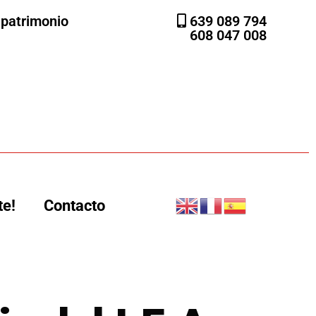
l patrimonio
639 089 794
608 047 008
te!
Contacto