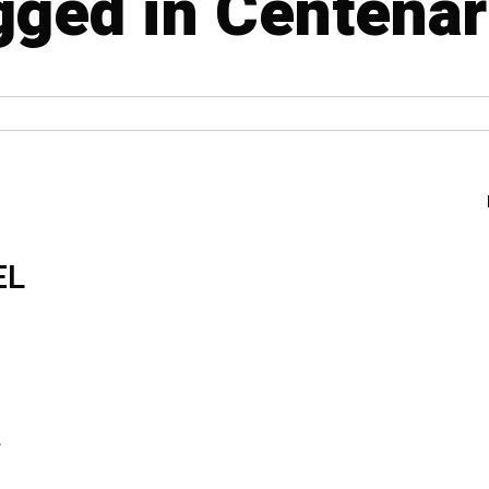
gged in Centenari
EL
S
a