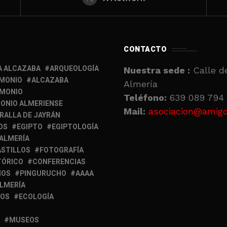
CONTACTO
A ALCAZABA
ARQUEOLOGÍA
Nuestra sede :
Calle de
IMONIO
ALCAZABA
Almería
IMONIO
Teléfono:
639 089 794 
ONIO ALMERIENSE
Mail:
asociacion@amigo
RALLA DE JAYRÁN
OS
EGIPTO
EGIPTOLOGÍA
 ALMERÍA
ASTILLOS
FOTOGRAFÍA
TÓRICO
CONFERENCIAS
MOS
PINGURUCHO
AAAA
ALMERÍA
IOS
ECOLOGÍA
MUSEOS