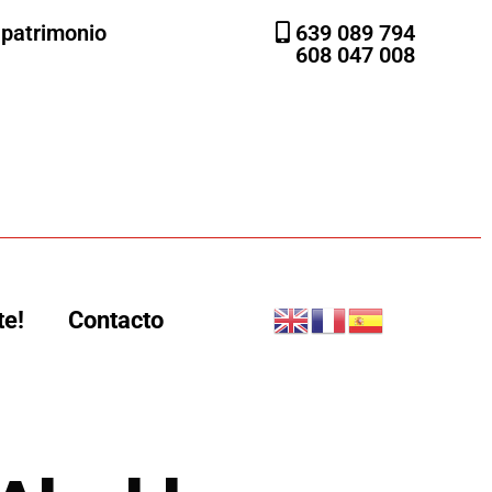
l patrimonio
639 089 794
608 047 008
te!
Contacto