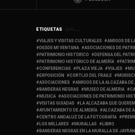
ETIQUETAS
VIAJES Y VISITAS CULTURALES
AMIGOS DE L
DESDE MI VENTANA
ASOCIACIONES DE PATR
PATRIMONIO HISTÓRICO
DEFENSA DEL PATR
PATRIMONIO HISTÓRICO DE ALMERÍA
PATRIM
CONFERENCIAS
PLAZA VIEJA
VIAJES
MU
EXPOSICIÓN
CORTIJO DEL FRAILE
MORISC
ASOCIACIONES
AMIGOS DE LA ALCAZABA DE
BANDERAS NEGRAS
MUSEO DE ALMERIA
C
MUSICA
ASOCIACIONES DE PATRIMONIO HIS
VISITAS GUIADAS
LA ALCAZABA QUE QUERE
AYUNTAMIENTO DE ALMERÍA
ALCAZABA DE 
CENTRO ANDALUZ DE LA FOTOGRAFÍA
PREM
LOS MILLARES
MURALLAS
LIBRO
BANDERAS NEGRAS EN LA MURALLA DE JAYRÁN