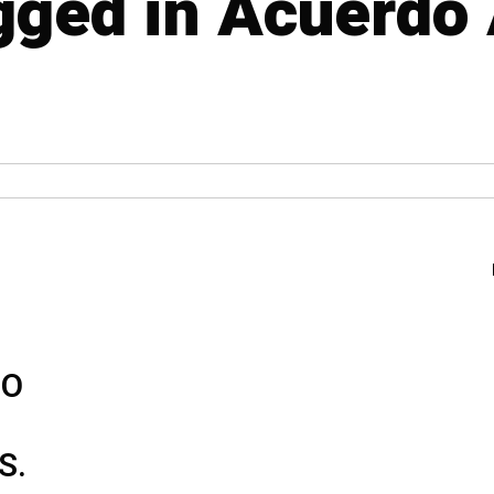
agged in Acuerdo 
IO
S.