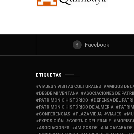
Facebook
ETIQUETAS
VIAJES Y VISITAS CULTURALES
AMIGOS DE L
DESDE MI VENTANA
ASOCIACIONES DE PATR
PATRIMONIO HISTÓRICO
DEFENSA DEL PATR
PATRIMONIO HISTÓRICO DE ALMERÍA
PATRIM
CONFERENCIAS
PLAZA VIEJA
VIAJES
MU
EXPOSICIÓN
CORTIJO DEL FRAILE
MORISC
ASOCIACIONES
AMIGOS DE LA ALCAZABA DE