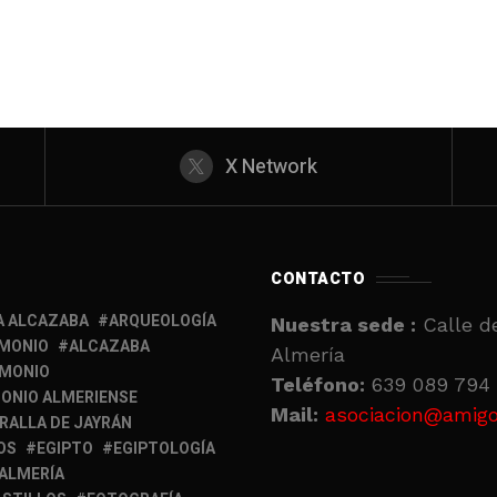
X Network
CONTACTO
A ALCAZABA
ARQUEOLOGÍA
Nuestra sede :
Calle de
IMONIO
ALCAZABA
Almería
IMONIO
Teléfono:
639 089 794 
ONIO ALMERIENSE
Mail:
asociacion@amigo
RALLA DE JAYRÁN
OS
EGIPTO
EGIPTOLOGÍA
 ALMERÍA