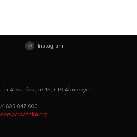
Instagram
 la Almedina, nº 16, CIS Almeraya.
// 608 047 008
sdelaalcazaba.org