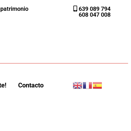
l patrimonio
639 089 794
608 047 008
te!
Contacto