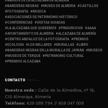
AMIGOS DE LA ALCAZABA DE ALMERÍA
BANDERAS NEGRAS
MUSEO DE ALMERIA
CASTILLOS
FOTOGRAFÍA
MUSICA
ASOCIACIONES DE PATRIMONIO HISTÓRICO
CONFERENCIAS
VISITAS GUIADAS
LA ALCAZABA QUE QUEREMOS
PINGURUCHO
AAAA
AYUNTAMIENTO DE ALMERÍA
ALCAZABA DE ALMERÍA
CENTRO ANDALUZ DE LA FOTOGRAFÍA
PREMIOS
ECOLOGÍA
LOS MILLARES
MURALLAS
LIBRO
BANDERAS NEGRAS EN LA MURALLA DE JAYRÁN
MUSEOS
MUSEOS DE TERQUE
PATRIMONIO CULTURAL
PREMIOS ALCAZABA
CONTACTO
Nuestra sede :
Calle de la Almedina, nº 16,
CIS Almeraya. Almería
Teléfono:
639 089 794 // 608 047 008