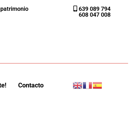
l patrimonio
639 089 794
608 047 008
te!
Contacto