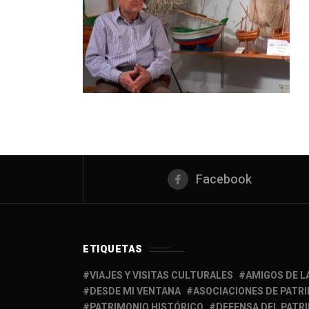
Facebook
ETIQUETAS
VIAJES Y VISITAS CULTURALES
AMIGOS DE L
DESDE MI VENTANA
ASOCIACIONES DE PATR
PATRIMONIO HISTÓRICO
DEFENSA DEL PATR