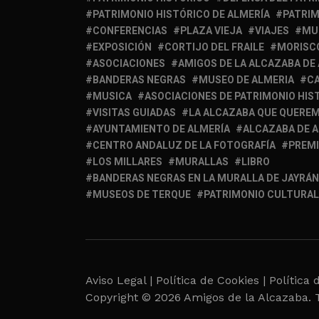
PATRIMONIO HISTÓRICO DE ALMERÍA
PATRIM
CONFERENCIAS
PLAZA VIEJA
VIAJES
MU
EXPOSICIÓN
CORTIJO DEL FRAILE
MORISC
ASOCIACIONES
AMIGOS DE LA ALCAZABA DE
BANDERAS NEGRAS
MUSEO DE ALMERIA
C
MUSICA
ASOCIACIONES DE PATRIMONIO HIS
VISITAS GUIADAS
LA ALCAZABA QUE QUERE
AYUNTAMIENTO DE ALMERÍA
ALCAZABA DE 
CENTRO ANDALUZ DE LA FOTOGRAFÍA
PREM
LOS MILLARES
MURALLAS
LIBRO
BANDERAS NEGRAS EN LA MURALLA DE JAYRÁN
MUSEOS DE TERQUE
PATRIMONIO CULTURAL
Aviso Legal |
Política de Cookies |
Política 
Copyright © 2026 Amigos de la Alcazaba. 