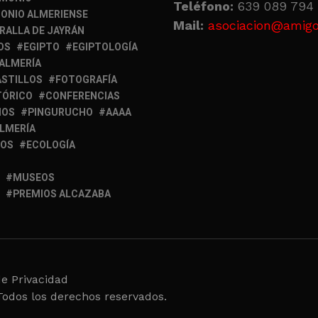
Teléfono:
639 089 794 
ONIO ALMERIENSE
Mail:
asociacion@amigo
RALLA DE JAYRÁN
OS
EGIPTO
EGIPTOLOGÍA
 ALMERÍA
ASTILLOS
FOTOGRAFÍA
TÓRICO
CONFERENCIAS
MOS
PINGURUCHO
AAAA
ALMERÍA
IOS
ECOLOGÍA
MUSEOS
PREMIOS ALCAZABA
de Privacidad
Todos los derechos reservados.