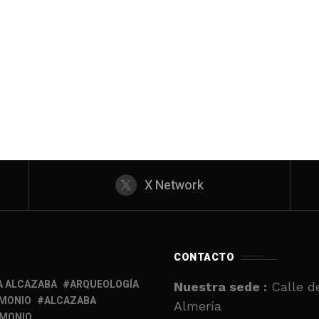
X Network
CONTACTO
A ALCAZABA
ARQUEOLOGÍA
Nuestra sede :
Calle de
IMONIO
ALCAZABA
Almería
IMONIO