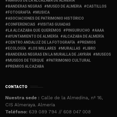
AMIGOS DE LA ALCAZABA DE ALMERÍA
BANDERAS NEGRAS
MUSEO DE ALMERIA
CASTILLOS
FOTOGRAFÍA
MUSICA
ASOCIACIONES DE PATRIMONIO HISTÓRICO
CONFERENCIAS
VISITAS GUIADAS
LA ALCAZABA QUE QUEREMOS
PINGURUCHO
AAAA
AYUNTAMIENTO DE ALMERÍA
ALCAZABA DE ALMERÍA
CENTRO ANDALUZ DE LA FOTOGRAFÍA
PREMIOS
ECOLOGÍA
LOS MILLARES
MURALLAS
LIBRO
BANDERAS NEGRAS EN LA MURALLA DE JAYRÁN
MUSEOS
MUSEOS DE TERQUE
PATRIMONIO CULTURAL
PREMIOS ALCAZABA
CONTACTO
Nuestra sede :
Calle de la Almedina, nº 16,
CIS Almeraya. Almería
Teléfono:
639 089 794 // 608 047 008