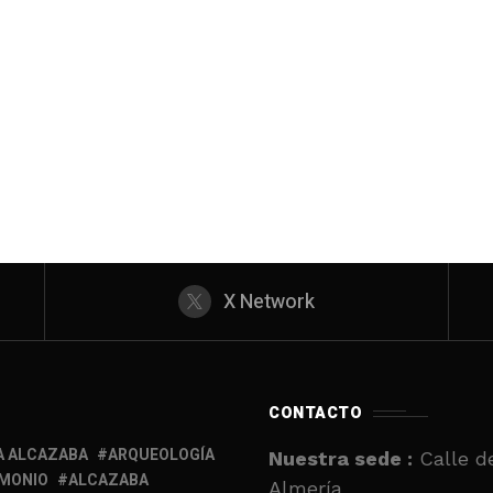
X Network
CONTACTO
A ALCAZABA
ARQUEOLOGÍA
Nuestra sede :
Calle de
IMONIO
ALCAZABA
Almería