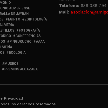
IMONIO
Teléfono:
639 089 794 
ONIO ALMERIENSE
Mail:
asociacion@amigo
RALLA DE JAYRÁN
OS
EGIPTO
EGIPTOLOGÍA
 ALMERÍA
ASTILLOS
FOTOGRAFÍA
TÓRICO
CONFERENCIAS
MOS
PINGURUCHO
AAAA
ALMERÍA
IOS
ECOLOGÍA
MUSEOS
PREMIOS ALCAZABA
de Privacidad
Todos los derechos reservados.