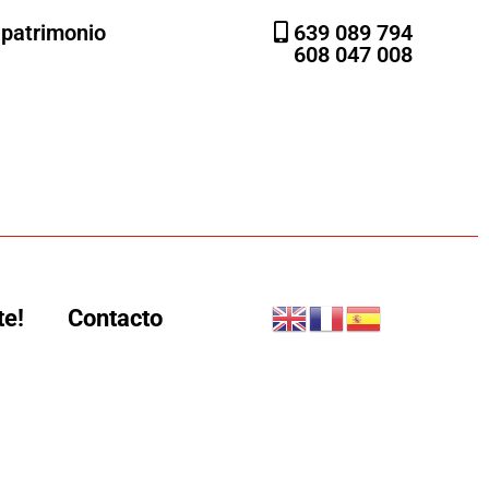
l patrimonio
639 089 794
608 047 008
te!
Contacto