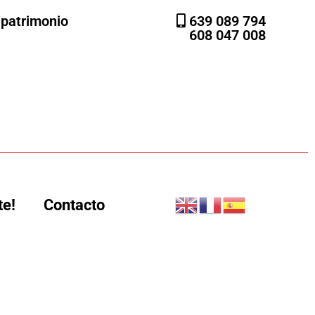
l patrimonio
639 089 794
608 047 008
te!
Contacto