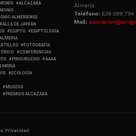
IMONIO
ALCAZABA
Almería
IMONIO
Teléfono:
639 089 794 
ONIO ALMERIENSE
Mail:
asociacion@amigo
RALLA DE JAYRÁN
OS
EGIPTO
EGIPTOLOGÍA
 ALMERÍA
ASTILLOS
FOTOGRAFÍA
TÓRICO
CONFERENCIAS
MOS
PINGURUCHO
AAAA
ALMERÍA
IOS
ECOLOGÍA
MUSEOS
PREMIOS ALCAZABA
de Privacidad