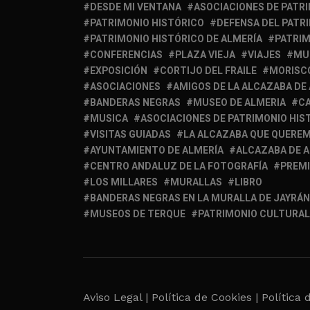
DESDE MI VENTANA
ASOCIACIONES DE PATR
PATRIMONIO HISTÓRICO
DEFENSA DEL PATR
PATRIMONIO HISTÓRICO DE ALMERÍA
PATRIM
CONFERENCIAS
PLAZA VIEJA
VIAJES
MU
EXPOSICIÓN
CORTIJO DEL FRAILE
MORISC
ASOCIACIONES
AMIGOS DE LA ALCAZABA DE
BANDERAS NEGRAS
MUSEO DE ALMERIA
C
MUSICA
ASOCIACIONES DE PATRIMONIO HIS
VISITAS GUIADAS
LA ALCAZABA QUE QUERE
AYUNTAMIENTO DE ALMERÍA
ALCAZABA DE 
CENTRO ANDALUZ DE LA FOTOGRAFÍA
PREM
LOS MILLARES
MURALLAS
LIBRO
BANDERAS NEGRAS EN LA MURALLA DE JAYRÁN
MUSEOS DE TERQUE
PATRIMONIO CULTURAL
Aviso Legal |
Política de Cookies |
Política 