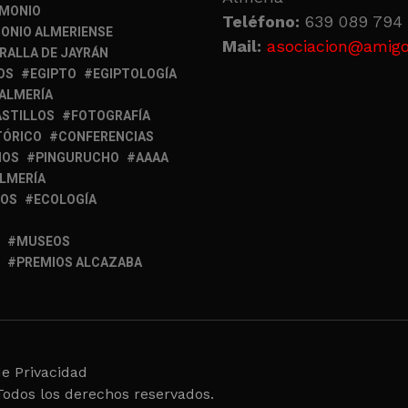
IMONIO
Teléfono:
639 089 794 
ONIO ALMERIENSE
Mail:
asociacion@amigo
RALLA DE JAYRÁN
OS
EGIPTO
EGIPTOLOGÍA
 ALMERÍA
ASTILLOS
FOTOGRAFÍA
TÓRICO
CONFERENCIAS
MOS
PINGURUCHO
AAAA
ALMERÍA
IOS
ECOLOGÍA
MUSEOS
PREMIOS ALCAZABA
de Privacidad
Todos los derechos reservados.