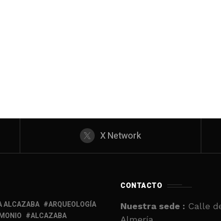
X Network
CONTACTO
A ALCAZABA
ARQUEOLOGÍA
Nuestra sede :
Calle de
IMONIO
ALCAZABA
Almería