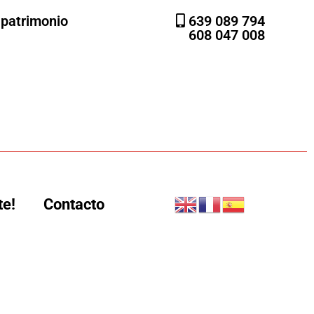
l patrimonio
639 089 794
608 047 008
te!
Contacto