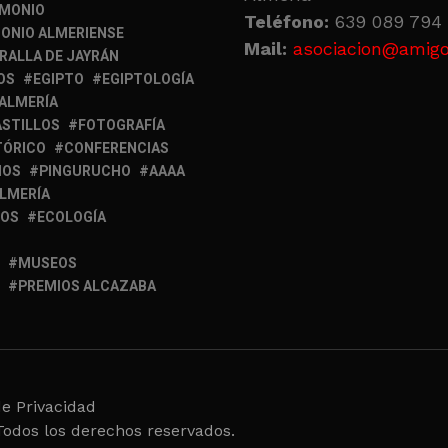
IMONIO
Teléfono:
639 089 794 
ONIO ALMERIENSE
Mail:
asociacion@amigo
RALLA DE JAYRÁN
OS
EGIPTO
EGIPTOLOGÍA
 ALMERÍA
ASTILLOS
FOTOGRAFÍA
TÓRICO
CONFERENCIAS
MOS
PINGURUCHO
AAAA
ALMERÍA
IOS
ECOLOGÍA
MUSEOS
PREMIOS ALCAZABA
de Privacidad
Todos los derechos reservados.