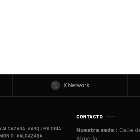
X Network
CONTACTO
A ALCAZABA
ARQUEOLOGÍA
Nuestra sede :
Calle de
IMONIO
ALCAZABA
Almería