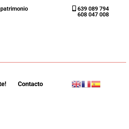
l patrimonio
639 089 794
608 047 008
te!
Contacto