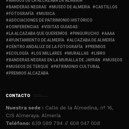
AMIGOS DE LA ALCAZABA DE ALMERÍA
BANDERAS NEGRAS
MUSEO DE ALMERIA
CASTILLOS
FOTOGRAFÍA
MUSICA
ASOCIACIONES DE PATRIMONIO HISTÓRICO
CONFERENCIAS
VISITAS GUIADAS
LA ALCAZABA QUE QUEREMOS
PINGURUCHO
AAAA
AYUNTAMIENTO DE ALMERÍA
ALCAZABA DE ALMERÍA
CENTRO ANDALUZ DE LA FOTOGRAFÍA
PREMIOS
ECOLOGÍA
LOS MILLARES
MURALLAS
LIBRO
BANDERAS NEGRAS EN LA MURALLA DE JAYRÁN
MUSEOS
MUSEOS DE TERQUE
PATRIMONIO CULTURAL
PREMIOS ALCAZABA
CONTACTO
Nuestra sede :
Calle de la Almedina, nº 16,
CIS Almeraya. Almería
Teléfono:
639 089 794 // 608 047 008