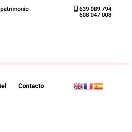
l patrimonio
639 089 794
608 047 008
te!
Contacto