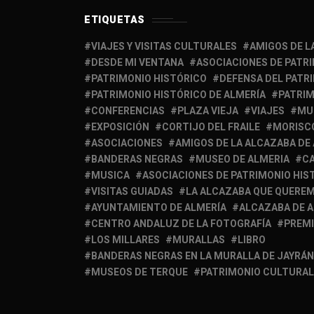
ETIQUETAS
VIAJES Y VISITAS CULTURALES
AMIGOS DE L
DESDE MI VENTANA
ASOCIACIONES DE PATR
PATRIMONIO HISTÓRICO
DEFENSA DEL PATR
PATRIMONIO HISTÓRICO DE ALMERÍA
PATRIM
CONFERENCIAS
PLAZA VIEJA
VIAJES
MU
EXPOSICIÓN
CORTIJO DEL FRAILE
MORISC
ASOCIACIONES
AMIGOS DE LA ALCAZABA DE
BANDERAS NEGRAS
MUSEO DE ALMERIA
C
MUSICA
ASOCIACIONES DE PATRIMONIO HIS
VISITAS GUIADAS
LA ALCAZABA QUE QUERE
AYUNTAMIENTO DE ALMERÍA
ALCAZABA DE 
CENTRO ANDALUZ DE LA FOTOGRAFÍA
PREM
LOS MILLARES
MURALLAS
LIBRO
BANDERAS NEGRAS EN LA MURALLA DE JAYRÁN
MUSEOS DE TERQUE
PATRIMONIO CULTURAL