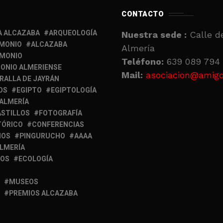
CONTACTO
A ALCAZABA
ARQUEOLOGÍA
Nuestra sede :
Calle de
IMONIO
ALCAZABA
Almería
IMONIO
Teléfono:
639 089 794 
ONIO ALMERIENSE
Mail:
asociacion@amigo
RALLA DE JAYRÁN
OS
EGIPTO
EGIPTOLOGÍA
 ALMERÍA
ASTILLOS
FOTOGRAFÍA
TÓRICO
CONFERENCIAS
MOS
PINGURUCHO
AAAA
ALMERÍA
IOS
ECOLOGÍA
MUSEOS
PREMIOS ALCAZABA