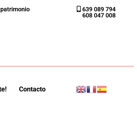
l patrimonio
639 089 794
608 047 008
te!
Contacto