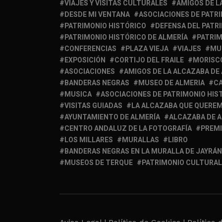
VIAJES Y VISITAS CULTURALES
AMIGOS DE L
DESDE MI VENTANA
ASOCIACIONES DE PATR
PATRIMONIO HISTÓRICO
DEFENSA DEL PATR
PATRIMONIO HISTÓRICO DE ALMERÍA
PATRIM
CONFERENCIAS
PLAZA VIEJA
VIAJES
MU
EXPOSICIÓN
CORTIJO DEL FRAILE
MORISC
ASOCIACIONES
AMIGOS DE LA ALCAZABA DE
BANDERAS NEGRAS
MUSEO DE ALMERIA
C
MUSICA
ASOCIACIONES DE PATRIMONIO HIS
VISITAS GUIADAS
LA ALCAZABA QUE QUERE
AYUNTAMIENTO DE ALMERÍA
ALCAZABA DE 
CENTRO ANDALUZ DE LA FOTOGRAFÍA
PREM
LOS MILLARES
MURALLAS
LIBRO
BANDERAS NEGRAS EN LA MURALLA DE JAYRÁN
MUSEOS DE TERQUE
PATRIMONIO CULTURAL