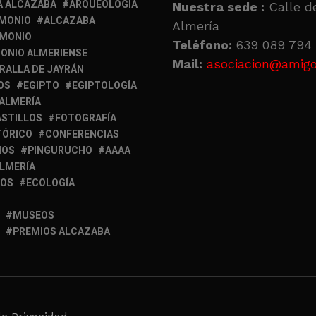
A ALCAZABA
ARQUEOLOGÍA
Nuestra sede :
Calle de
IMONIO
ALCAZABA
Almería
IMONIO
Teléfono:
639 089 794 
ONIO ALMERIENSE
Mail:
asociacion@amigo
RALLA DE JAYRÁN
OS
EGIPTO
EGIPTOLOGÍA
 ALMERÍA
ASTILLOS
FOTOGRAFÍA
TÓRICO
CONFERENCIAS
MOS
PINGURUCHO
AAAA
ALMERÍA
IOS
ECOLOGÍA
MUSEOS
PREMIOS ALCAZABA