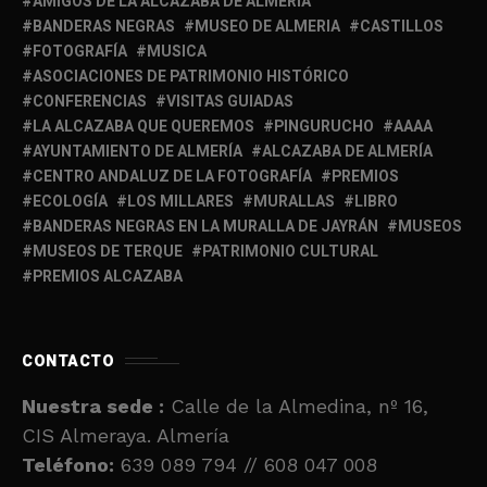
AMIGOS DE LA ALCAZABA DE ALMERÍA
BANDERAS NEGRAS
MUSEO DE ALMERIA
CASTILLOS
FOTOGRAFÍA
MUSICA
ASOCIACIONES DE PATRIMONIO HISTÓRICO
CONFERENCIAS
VISITAS GUIADAS
LA ALCAZABA QUE QUEREMOS
PINGURUCHO
AAAA
AYUNTAMIENTO DE ALMERÍA
ALCAZABA DE ALMERÍA
CENTRO ANDALUZ DE LA FOTOGRAFÍA
PREMIOS
ECOLOGÍA
LOS MILLARES
MURALLAS
LIBRO
BANDERAS NEGRAS EN LA MURALLA DE JAYRÁN
MUSEOS
MUSEOS DE TERQUE
PATRIMONIO CULTURAL
PREMIOS ALCAZABA
CONTACTO
Nuestra sede :
Calle de la Almedina, nº 16,
CIS Almeraya. Almería
Teléfono:
639 089 794 // 608 047 008