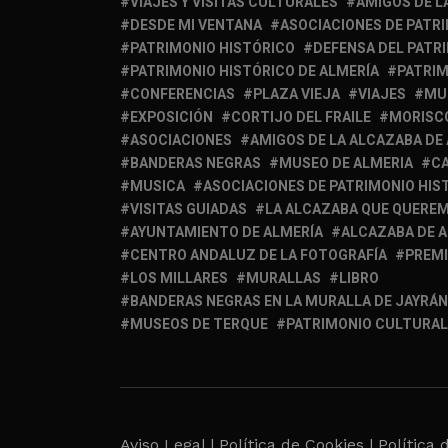
VIAJES Y VISITAS CULTURALES
AMIGOS DE L
DESDE MI VENTANA
ASOCIACIONES DE PATR
PATRIMONIO HISTÓRICO
DEFENSA DEL PATR
PATRIMONIO HISTÓRICO DE ALMERÍA
PATRIM
CONFERENCIAS
PLAZA VIEJA
VIAJES
MU
EXPOSICIÓN
CORTIJO DEL FRAILE
MORISC
ASOCIACIONES
AMIGOS DE LA ALCAZABA DE
BANDERAS NEGRAS
MUSEO DE ALMERIA
C
MUSICA
ASOCIACIONES DE PATRIMONIO HIS
VISITAS GUIADAS
LA ALCAZABA QUE QUERE
AYUNTAMIENTO DE ALMERÍA
ALCAZABA DE 
CENTRO ANDALUZ DE LA FOTOGRAFÍA
PREM
LOS MILLARES
MURALLAS
LIBRO
BANDERAS NEGRAS EN LA MURALLA DE JAYRÁN
MUSEOS DE TERQUE
PATRIMONIO CULTURAL
Aviso Legal |
Política de Cookies |
Política 