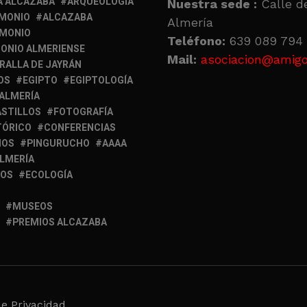
A ALCAZABA
ARQUEOLOGÍA
Nuestra sede :
Calle de
IMONIO
ALCAZABA
Almería
IMONIO
Teléfono:
639 089 794 
ONIO ALMERIENSE
Mail:
asociacion@amigo
RALLA DE JAYRÁN
OS
EGIPTO
EGIPTOLOGÍA
 ALMERÍA
ASTILLOS
FOTOGRAFÍA
TÓRICO
CONFERENCIAS
MOS
PINGURUCHO
AAAA
ALMERÍA
IOS
ECOLOGÍA
MUSEOS
PREMIOS ALCAZABA
de Privacidad