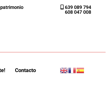
l patrimonio
639 089 794
608 047 008
te!
Contacto