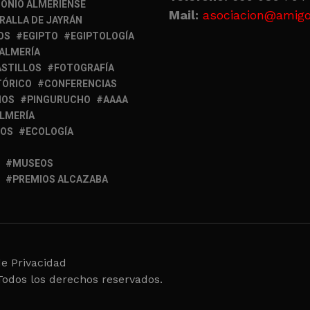
ONIO ALMERIENSE
Mail:
asociacion@amigo
RALLA DE JAYRÁN
OS
EGIPTO
EGIPTOLOGÍA
 ALMERÍA
ASTILLOS
FOTOGRAFÍA
TÓRICO
CONFERENCIAS
MOS
PINGURUCHO
AAAA
ALMERÍA
IOS
ECOLOGÍA
MUSEOS
PREMIOS ALCAZABA
de Privacidad
Todos los derechos reservados.