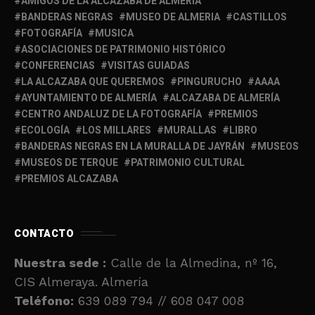
AMIGOS DE LA ALCAZABA DE ALMERÍA
BANDERAS NEGRAS
MUSEO DE ALMERIA
CASTILLOS
FOTOGRAFÍA
MUSICA
ASOCIACIONES DE PATRIMONIO HISTÓRICO
CONFERENCIAS
VISITAS GUIADAS
LA ALCAZABA QUE QUEREMOS
PINGURUCHO
AAAA
AYUNTAMIENTO DE ALMERÍA
ALCAZABA DE ALMERÍA
CENTRO ANDALUZ DE LA FOTOGRAFÍA
PREMIOS
ECOLOGÍA
LOS MILLARES
MURALLAS
LIBRO
BANDERAS NEGRAS EN LA MURALLA DE JAYRÁN
MUSEOS
MUSEOS DE TERQUE
PATRIMONIO CULTURAL
PREMIOS ALCAZABA
CONTACTO
Nuestra sede :
Calle de la Almedina, nº 16,
CIS Almeraya. Almería
Teléfono:
639 089 794 // 608 047 008