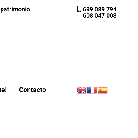
l patrimonio
639 089 794
608 047 008
te!
Contacto