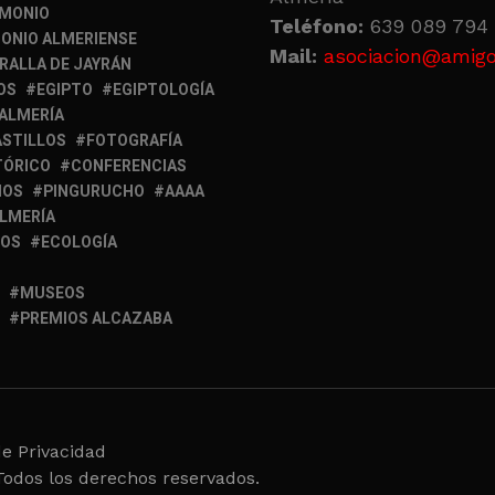
IMONIO
Teléfono:
639 089 794 
ONIO ALMERIENSE
Mail:
asociacion@amigo
RALLA DE JAYRÁN
OS
EGIPTO
EGIPTOLOGÍA
 ALMERÍA
ASTILLOS
FOTOGRAFÍA
TÓRICO
CONFERENCIAS
MOS
PINGURUCHO
AAAA
ALMERÍA
IOS
ECOLOGÍA
MUSEOS
PREMIOS ALCAZABA
de Privacidad
Todos los derechos reservados.