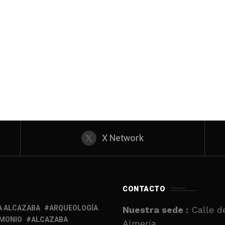
X Network
CONTACTO
A ALCAZABA
ARQUEOLOGÍA
Nuestra sede :
Calle de
IMONIO
ALCAZABA
Almería