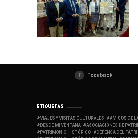
Facebook
ETIQUETAS
VIAJES Y VISITAS CULTURALES
AMIGOS DE L
DESDE MI VENTANA
ASOCIACIONES DE PATR
PATRIMONIO HISTÓRICO
DEFENSA DEL PATR