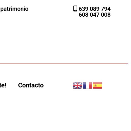
l patrimonio
639 089 794
608 047 008
te!
Contacto