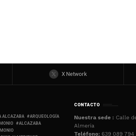
X Network
CONTACTO
A ALCAZABA
ARQUEOLOGÍA
Nuestra sede :
Calle de
IMONIO
ALCAZABA
Almería
IMONIO
Teléfono:
639 089 794 