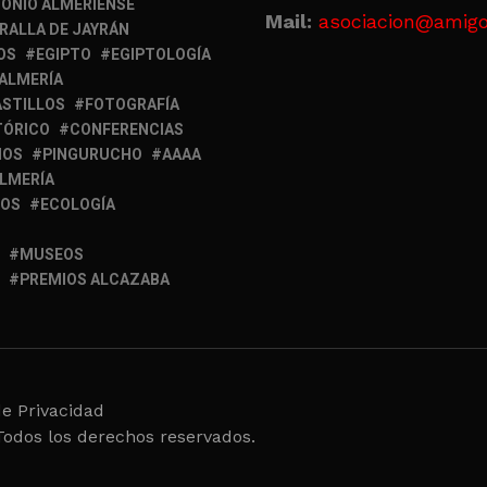
ONIO ALMERIENSE
Mail:
asociacion@amigo
RALLA DE JAYRÁN
OS
EGIPTO
EGIPTOLOGÍA
 ALMERÍA
ASTILLOS
FOTOGRAFÍA
TÓRICO
CONFERENCIAS
MOS
PINGURUCHO
AAAA
ALMERÍA
IOS
ECOLOGÍA
MUSEOS
PREMIOS ALCAZABA
de Privacidad
Todos los derechos reservados.