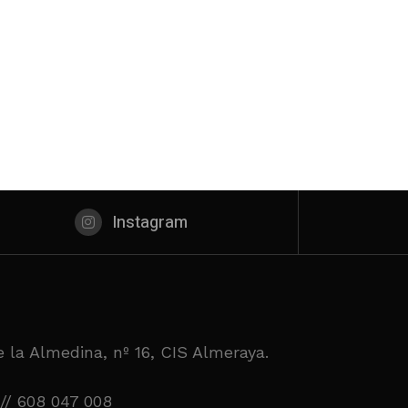
Instagram
 la Almedina, nº 16, CIS Almeraya.
// 608 047 008