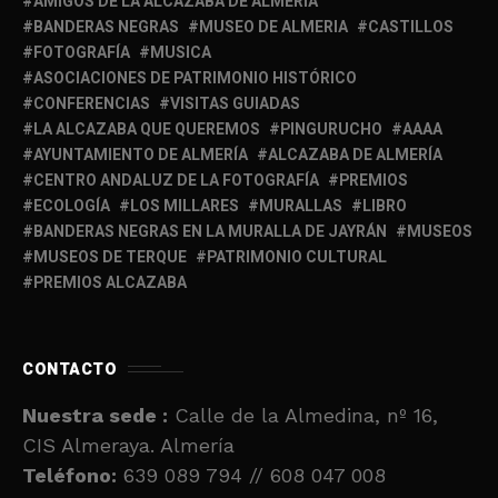
AMIGOS DE LA ALCAZABA DE ALMERÍA
BANDERAS NEGRAS
MUSEO DE ALMERIA
CASTILLOS
FOTOGRAFÍA
MUSICA
ASOCIACIONES DE PATRIMONIO HISTÓRICO
CONFERENCIAS
VISITAS GUIADAS
LA ALCAZABA QUE QUEREMOS
PINGURUCHO
AAAA
AYUNTAMIENTO DE ALMERÍA
ALCAZABA DE ALMERÍA
CENTRO ANDALUZ DE LA FOTOGRAFÍA
PREMIOS
ECOLOGÍA
LOS MILLARES
MURALLAS
LIBRO
BANDERAS NEGRAS EN LA MURALLA DE JAYRÁN
MUSEOS
MUSEOS DE TERQUE
PATRIMONIO CULTURAL
PREMIOS ALCAZABA
CONTACTO
Nuestra sede :
Calle de la Almedina, nº 16,
CIS Almeraya. Almería
Teléfono:
639 089 794 // 608 047 008