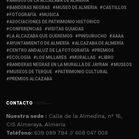
AMIGOS DE LA ALCAZABA DE ALMERÍA
BANDERAS NEGRAS
MUSEO DE ALMERIA
CASTILLOS
FOTOGRAFÍA
MUSICA
ASOCIACIONES DE PATRIMONIO HISTÓRICO
CONFERENCIAS
VISITAS GUIADAS
LA ALCAZABA QUE QUEREMOS
PINGURUCHO
AAAA
AYUNTAMIENTO DE ALMERÍA
ALCAZABA DE ALMERÍA
CENTRO ANDALUZ DE LA FOTOGRAFÍA
PREMIOS
ECOLOGÍA
LOS MILLARES
MURALLAS
LIBRO
BANDERAS NEGRAS EN LA MURALLA DE JAYRÁN
MUSEOS
MUSEOS DE TERQUE
PATRIMONIO CULTURAL
PREMIOS ALCAZABA
CONTACTO
Nuestra sede :
Calle de la Almedina, nº 16,
CIS Almeraya. Almería
Teléfono:
639 089 794 // 608 047 008