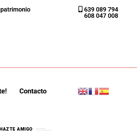
l patrimonio
639 089 794
608 047 008
te!
Contacto
HAZTE AMIGO