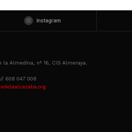
Instagram
 la Almedina, nº 16, CIS Almeraya.
// 608 047 008
sdelaalcazaba.org