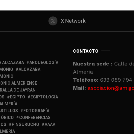
X Network
CONTACTO
A ALCAZABA
ARQUEOLOGÍA
Nuestra sede :
Calle de
IMONIO
ALCAZABA
Almería
IMONIO
Teléfono:
639 089 794 
ONIO ALMERIENSE
Mail:
asociacion@amigo
RALLA DE JAYRÁN
OS
EGIPTO
EGIPTOLOGÍA
 ALMERÍA
ASTILLOS
FOTOGRAFÍA
TÓRICO
CONFERENCIAS
MOS
PINGURUCHO
AAAA
ALMERÍA