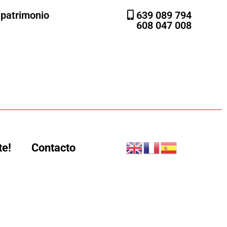
l patrimonio
639 089 794
608 047 008
te!
Contacto