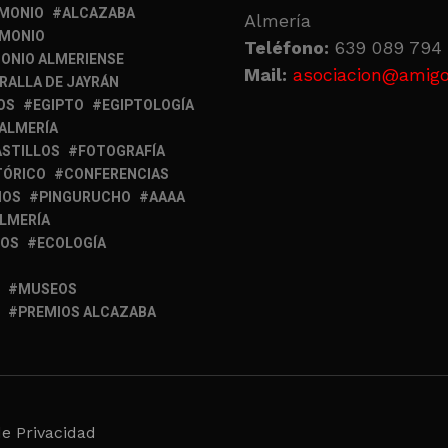
IMONIO
ALCAZABA
Almería
IMONIO
Teléfono:
639 089 794 
ONIO ALMERIENSE
Mail:
asociacion@amigo
RALLA DE JAYRÁN
OS
EGIPTO
EGIPTOLOGÍA
 ALMERÍA
ASTILLOS
FOTOGRAFÍA
TÓRICO
CONFERENCIAS
MOS
PINGURUCHO
AAAA
ALMERÍA
IOS
ECOLOGÍA
MUSEOS
PREMIOS ALCAZABA
de Privacidad