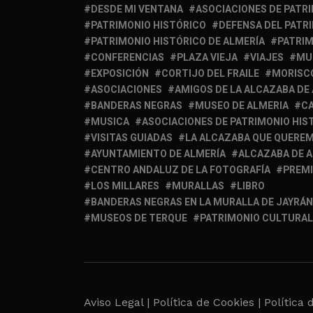
DESDE MI VENTANA
ASOCIACIONES DE PATR
PATRIMONIO HISTÓRICO
DEFENSA DEL PATR
PATRIMONIO HISTÓRICO DE ALMERÍA
PATRIM
CONFERENCIAS
PLAZA VIEJA
VIAJES
MU
EXPOSICIÓN
CORTIJO DEL FRAILE
MORISC
ASOCIACIONES
AMIGOS DE LA ALCAZABA DE
BANDERAS NEGRAS
MUSEO DE ALMERIA
C
MUSICA
ASOCIACIONES DE PATRIMONIO HIS
VISITAS GUIADAS
LA ALCAZABA QUE QUERE
AYUNTAMIENTO DE ALMERÍA
ALCAZABA DE 
CENTRO ANDALUZ DE LA FOTOGRAFÍA
PREM
LOS MILLARES
MURALLAS
LIBRO
BANDERAS NEGRAS EN LA MURALLA DE JAYRÁN
MUSEOS DE TERQUE
PATRIMONIO CULTURAL
Aviso Legal |
Política de Cookies |
Política 