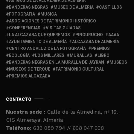
AMIGOS DE LA ALCAZABA DE ALMERÍA
BANDERAS NEGRAS
MUSEO DE ALMERIA
CASTILLOS
FOTOGRAFÍA
MUSICA
ASOCIACIONES DE PATRIMONIO HISTÓRICO
CONFERENCIAS
VISITAS GUIADAS
LA ALCAZABA QUE QUEREMOS
PINGURUCHO
AAAA
AYUNTAMIENTO DE ALMERÍA
ALCAZABA DE ALMERÍA
CENTRO ANDALUZ DE LA FOTOGRAFÍA
PREMIOS
ECOLOGÍA
LOS MILLARES
MURALLAS
LIBRO
BANDERAS NEGRAS EN LA MURALLA DE JAYRÁN
MUSEOS
MUSEOS DE TERQUE
PATRIMONIO CULTURAL
PREMIOS ALCAZABA
CONTACTO
Nuestra sede :
Calle de la Almedina, nº 16,
CIS Almeraya. Almería
Teléfono:
639 089 794 // 608 047 008