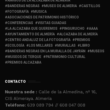
AMIGOS DE LA ALCAZABA DE ALMERÍA
BANDERAS NEGRAS
MUSEO DE ALMERIA
CASTILLOS
FOTOGRAFÍA
MUSICA
ASOCIACIONES DE PATRIMONIO HISTÓRICO
CONFERENCIAS
VISITAS GUIADAS
LA ALCAZABA QUE QUEREMOS
PINGURUCHO
AAAA
AYUNTAMIENTO DE ALMERÍA
ALCAZABA DE ALMERÍA
CENTRO ANDALUZ DE LA FOTOGRAFÍA
PREMIOS
ECOLOGÍA
LOS MILLARES
MURALLAS
LIBRO
BANDERAS NEGRAS EN LA MURALLA DE JAYRÁN
MUSEOS
MUSEOS DE TERQUE
PATRIMONIO CULTURAL
PREMIOS ALCAZABA
CONTACTO
Nuestra sede :
Calle de la Almedina, nº 16,
CIS Almeraya. Almería
Teléfono:
639 089 794 // 608 047 008