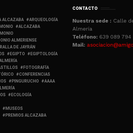
CONTACTO
A ALCAZABA
ARQUEOLOGÍA
Nuestra sede :
Calle de
IMONIO
ALCAZABA
Almería
IMONIO
Teléfono:
639 089 794 
ONIO ALMERIENSE
Mail:
asociacion@amigo
RALLA DE JAYRÁN
OS
EGIPTO
EGIPTOLOGÍA
 ALMERÍA
ASTILLOS
FOTOGRAFÍA
TÓRICO
CONFERENCIAS
MOS
PINGURUCHO
AAAA
ALMERÍA
IOS
ECOLOGÍA
MUSEOS
PREMIOS ALCAZABA