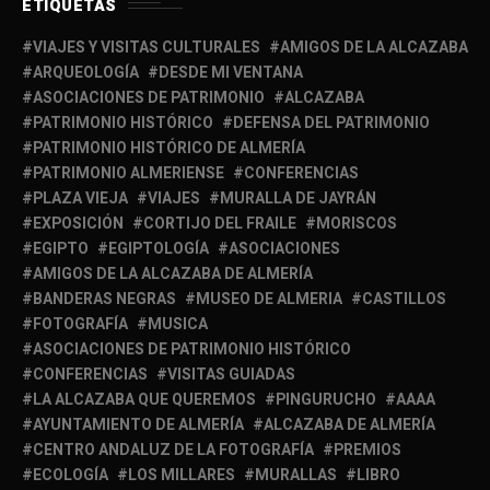
ETIQUETAS
VIAJES Y VISITAS CULTURALES
AMIGOS DE LA ALCAZABA
ARQUEOLOGÍA
DESDE MI VENTANA
ASOCIACIONES DE PATRIMONIO
ALCAZABA
PATRIMONIO HISTÓRICO
DEFENSA DEL PATRIMONIO
PATRIMONIO HISTÓRICO DE ALMERÍA
PATRIMONIO ALMERIENSE
CONFERENCIAS
PLAZA VIEJA
VIAJES
MURALLA DE JAYRÁN
EXPOSICIÓN
CORTIJO DEL FRAILE
MORISCOS
EGIPTO
EGIPTOLOGÍA
ASOCIACIONES
AMIGOS DE LA ALCAZABA DE ALMERÍA
BANDERAS NEGRAS
MUSEO DE ALMERIA
CASTILLOS
FOTOGRAFÍA
MUSICA
ASOCIACIONES DE PATRIMONIO HISTÓRICO
CONFERENCIAS
VISITAS GUIADAS
LA ALCAZABA QUE QUEREMOS
PINGURUCHO
AAAA
AYUNTAMIENTO DE ALMERÍA
ALCAZABA DE ALMERÍA
CENTRO ANDALUZ DE LA FOTOGRAFÍA
PREMIOS
ECOLOGÍA
LOS MILLARES
MURALLAS
LIBRO