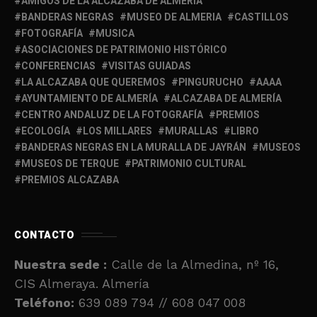
AMIGOS DE LA ALCAZABA DE ALMERÍA
BANDERAS NEGRAS
MUSEO DE ALMERIA
CASTILLOS
FOTOGRAFÍA
MUSICA
ASOCIACIONES DE PATRIMONIO HISTÓRICO
CONFERENCIAS
VISITAS GUIADAS
LA ALCAZABA QUE QUEREMOS
PINGURUCHO
AAAA
AYUNTAMIENTO DE ALMERÍA
ALCAZABA DE ALMERÍA
CENTRO ANDALUZ DE LA FOTOGRAFÍA
PREMIOS
ECOLOGÍA
LOS MILLARES
MURALLAS
LIBRO
BANDERAS NEGRAS EN LA MURALLA DE JAYRÁN
MUSEOS
MUSEOS DE TERQUE
PATRIMONIO CULTURAL
PREMIOS ALCAZABA
CONTACTO
Nuestra sede :
Calle de la Almedina, nº 16,
CIS Almeraya. Almería
Teléfono:
639 089 794 // 608 047 008