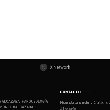
X Network
CONTACTO
A ALCAZABA
ARQUEOLOGÍA
Nuestra sede :
Calle de
IMONIO
ALCAZABA
Almería