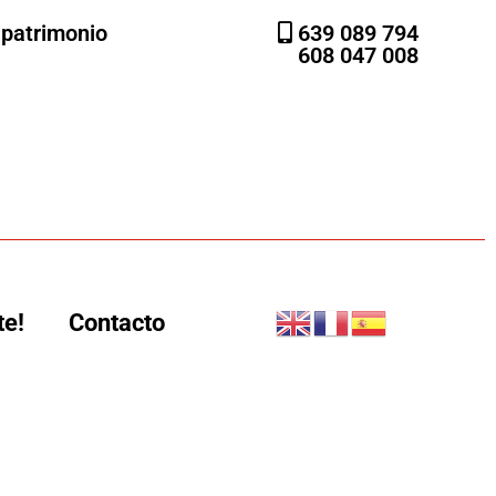
l patrimonio
639 089 794
608 047 008
te!
Contacto