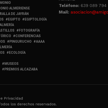
IMONIO
Teléfono:
639 089 794 
ONIO ALMERIENSE
Mail:
asociacion@amigo
RALLA DE JAYRÁN
OS
EGIPTO
EGIPTOLOGÍA
 ALMERÍA
ASTILLOS
FOTOGRAFÍA
TÓRICO
CONFERENCIAS
MOS
PINGURUCHO
AAAA
ALMERÍA
IOS
ECOLOGÍA
MUSEOS
PREMIOS ALCAZABA
de Privacidad
Todos los derechos reservados.