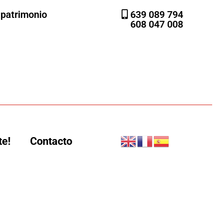
l patrimonio
639 089 794
608 047 008
te!
Contacto