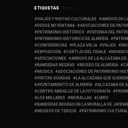
ETIQUETAS
VIAJES Y VISITAS CULTURALES
AMIGOS DE L
DESDE MI VENTANA
ASOCIACIONES DE PATR
PATRIMONIO HISTÓRICO
DEFENSA DEL PATR
PATRIMONIO HISTÓRICO DE ALMERÍA
PATRIM
CONFERENCIAS
PLAZA VIEJA
VIAJES
MU
EXPOSICIÓN
CORTIJO DEL FRAILE
MORISC
ASOCIACIONES
AMIGOS DE LA ALCAZABA DE
BANDERAS NEGRAS
MUSEO DE ALMERIA
C
MUSICA
ASOCIACIONES DE PATRIMONIO HIS
VISITAS GUIADAS
LA ALCAZABA QUE QUERE
AYUNTAMIENTO DE ALMERÍA
ALCAZABA DE 
CENTRO ANDALUZ DE LA FOTOGRAFÍA
PREM
LOS MILLARES
MURALLAS
LIBRO
BANDERAS NEGRAS EN LA MURALLA DE JAYRÁN
MUSEOS DE TERQUE
PATRIMONIO CULTURAL