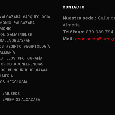
CONTACTO
A ALCAZABA
ARQUEOLOGÍA
Nuestra sede :
Calle de
IMONIO
ALCAZABA
Almería
IMONIO
Teléfono:
639 089 794 
ONIO ALMERIENSE
Mail:
asociacion@amigo
RALLA DE JAYRÁN
OS
EGIPTO
EGIPTOLOGÍA
 ALMERÍA
ASTILLOS
FOTOGRAFÍA
TÓRICO
CONFERENCIAS
MOS
PINGURUCHO
AAAA
ALMERÍA
IOS
ECOLOGÍA
MUSEOS
PREMIOS ALCAZABA