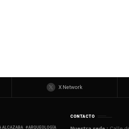
X Network
CONTACTO
A ALCAZABA
ARQUEOLOGÍA
Nuestra sede :
Calle de