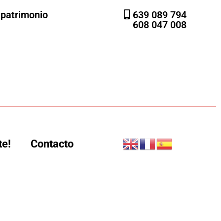
l patrimonio
639 089 794
608 047 008
te!
Contacto