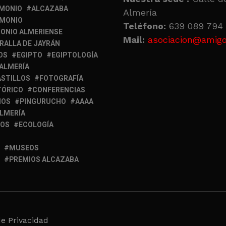
IMONIO
ALCAZABA
Almería
IMONIO
Teléfono:
639 089 794 
ONIO ALMERIENSE
Mail:
asociacion@amigo
RALLA DE JAYRÁN
OS
EGIPTO
EGIPTOLOGÍA
 ALMERÍA
ASTILLOS
FOTOGRAFÍA
TÓRICO
CONFERENCIAS
MOS
PINGURUCHO
AAAA
ALMERÍA
IOS
ECOLOGÍA
MUSEOS
PREMIOS ALCAZABA
de Privacidad