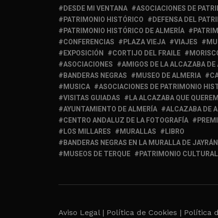
DESDE MI VENTANA
ASOCIACIONES DE PATR
PATRIMONIO HISTÓRICO
DEFENSA DEL PATR
PATRIMONIO HISTÓRICO DE ALMERÍA
PATRIM
CONFERENCIAS
PLAZA VIEJA
VIAJES
MU
EXPOSICIÓN
CORTIJO DEL FRAILE
MORISC
ASOCIACIONES
AMIGOS DE LA ALCAZABA DE
BANDERAS NEGRAS
MUSEO DE ALMERIA
C
MUSICA
ASOCIACIONES DE PATRIMONIO HIS
VISITAS GUIADAS
LA ALCAZABA QUE QUERE
AYUNTAMIENTO DE ALMERÍA
ALCAZABA DE 
CENTRO ANDALUZ DE LA FOTOGRAFÍA
PREM
LOS MILLARES
MURALLAS
LIBRO
BANDERAS NEGRAS EN LA MURALLA DE JAYRÁN
MUSEOS DE TERQUE
PATRIMONIO CULTURAL
Aviso Legal |
Política de Cookies |
Política 