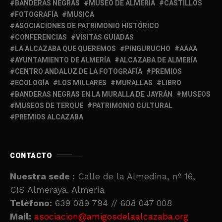
BANDERAS NEGRAS
MUSEO DE ALMERIA
CASTILLOS
FOTOGRAFÍA
MUSICA
ASOCIACIONES DE PATRIMONIO HISTÓRICO
CONFERENCIAS
VISITAS GUIADAS
LA ALCAZABA QUE QUEREMOS
PINGURUCHO
AAAA
AYUNTAMIENTO DE ALMERÍA
ALCAZABA DE ALMERÍA
CENTRO ANDALUZ DE LA FOTOGRAFÍA
PREMIOS
ECOLOGÍA
LOS MILLARES
MURALLAS
LIBRO
BANDERAS NEGRAS EN LA MURALLA DE JAYRÁN
MUSEOS
MUSEOS DE TERQUE
PATRIMONIO CULTURAL
PREMIOS ALCAZABA
CONTACTO
Nuestra sede :
Calle de la Almedina, nº 16,
CIS Almeraya. Almería
Teléfono:
639 089 794 // 608 047 008
Mail:
asociacion@amigosdelaalcazaba.org