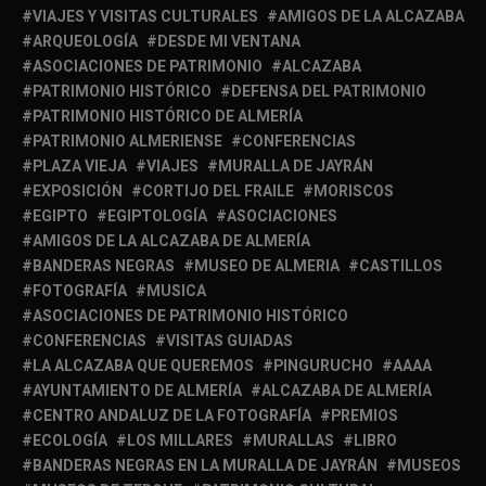
VIAJES Y VISITAS CULTURALES
AMIGOS DE LA ALCAZABA
ARQUEOLOGÍA
DESDE MI VENTANA
ASOCIACIONES DE PATRIMONIO
ALCAZABA
PATRIMONIO HISTÓRICO
DEFENSA DEL PATRIMONIO
PATRIMONIO HISTÓRICO DE ALMERÍA
PATRIMONIO ALMERIENSE
CONFERENCIAS
PLAZA VIEJA
VIAJES
MURALLA DE JAYRÁN
EXPOSICIÓN
CORTIJO DEL FRAILE
MORISCOS
EGIPTO
EGIPTOLOGÍA
ASOCIACIONES
AMIGOS DE LA ALCAZABA DE ALMERÍA
BANDERAS NEGRAS
MUSEO DE ALMERIA
CASTILLOS
FOTOGRAFÍA
MUSICA
ASOCIACIONES DE PATRIMONIO HISTÓRICO
CONFERENCIAS
VISITAS GUIADAS
LA ALCAZABA QUE QUEREMOS
PINGURUCHO
AAAA
AYUNTAMIENTO DE ALMERÍA
ALCAZABA DE ALMERÍA
CENTRO ANDALUZ DE LA FOTOGRAFÍA
PREMIOS
ECOLOGÍA
LOS MILLARES
MURALLAS
LIBRO
BANDERAS NEGRAS EN LA MURALLA DE JAYRÁN
MUSEOS