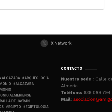
X Network
CONTACTO
A ALCAZABA
ARQUEOLOGÍA
Nuestra sede :
Calle de
IMONIO
ALCAZABA
Almería
IMONIO
Teléfono:
639 089 794 
ONIO ALMERIENSE
Mail:
asociacion@amigo
RALLA DE JAYRÁN
OS
EGIPTO
EGIPTOLOGÍA