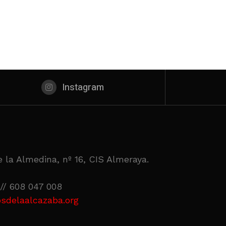
Instagram
 la Almedina, nº 16, CIS Almeraya.
// 608 047 008
sdelaalcazaba.org