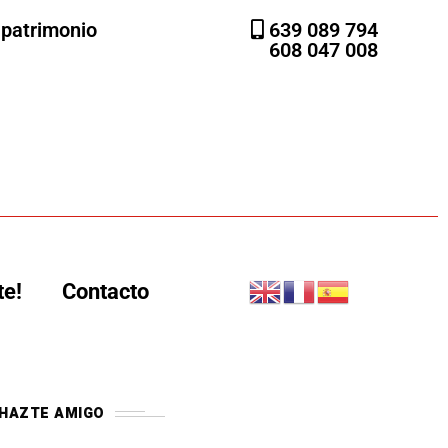
l patrimonio
639 089 794
608 047 008
te!
Contacto
HAZTE AMIGO