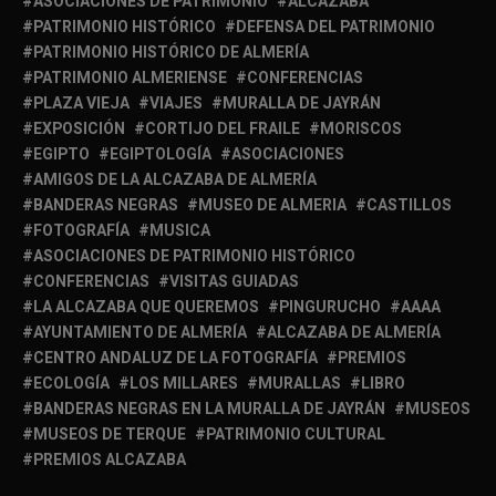
ASOCIACIONES DE PATRIMONIO
ALCAZABA
PATRIMONIO HISTÓRICO
DEFENSA DEL PATRIMONIO
PATRIMONIO HISTÓRICO DE ALMERÍA
PATRIMONIO ALMERIENSE
CONFERENCIAS
PLAZA VIEJA
VIAJES
MURALLA DE JAYRÁN
EXPOSICIÓN
CORTIJO DEL FRAILE
MORISCOS
EGIPTO
EGIPTOLOGÍA
ASOCIACIONES
AMIGOS DE LA ALCAZABA DE ALMERÍA
BANDERAS NEGRAS
MUSEO DE ALMERIA
CASTILLOS
FOTOGRAFÍA
MUSICA
ASOCIACIONES DE PATRIMONIO HISTÓRICO
CONFERENCIAS
VISITAS GUIADAS
LA ALCAZABA QUE QUEREMOS
PINGURUCHO
AAAA
AYUNTAMIENTO DE ALMERÍA
ALCAZABA DE ALMERÍA
CENTRO ANDALUZ DE LA FOTOGRAFÍA
PREMIOS
ECOLOGÍA
LOS MILLARES
MURALLAS
LIBRO
BANDERAS NEGRAS EN LA MURALLA DE JAYRÁN
MUSEOS
MUSEOS DE TERQUE
PATRIMONIO CULTURAL
PREMIOS ALCAZABA