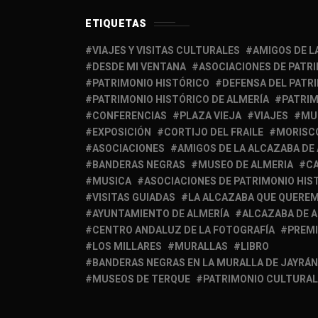
ETIQUETAS
VIAJES Y VISITAS CULTURALES
AMIGOS DE L
DESDE MI VENTANA
ASOCIACIONES DE PATR
PATRIMONIO HISTÓRICO
DEFENSA DEL PATR
PATRIMONIO HISTÓRICO DE ALMERÍA
PATRIM
CONFERENCIAS
PLAZA VIEJA
VIAJES
MU
EXPOSICIÓN
CORTIJO DEL FRAILE
MORISC
ASOCIACIONES
AMIGOS DE LA ALCAZABA DE
BANDERAS NEGRAS
MUSEO DE ALMERIA
C
MUSICA
ASOCIACIONES DE PATRIMONIO HIS
VISITAS GUIADAS
LA ALCAZABA QUE QUERE
AYUNTAMIENTO DE ALMERÍA
ALCAZABA DE 
CENTRO ANDALUZ DE LA FOTOGRAFÍA
PREM
LOS MILLARES
MURALLAS
LIBRO
BANDERAS NEGRAS EN LA MURALLA DE JAYRÁN
MUSEOS DE TERQUE
PATRIMONIO CULTURAL