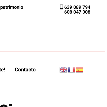
l patrimonio
639 089 794
608 047 008
te!
Contacto