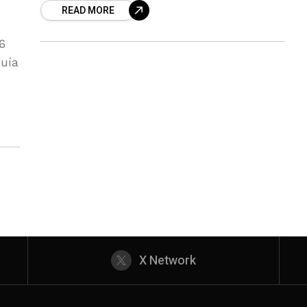
READ MORE
DE LA ALCAZABA (al corriente de su
6
guía
0
X Network