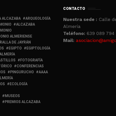
CONTACTO
A ALCAZABA
ARQUEOLOGÍA
Nuestra sede :
Calle de
IMONIO
ALCAZABA
Almería
IMONIO
Teléfono:
639 089 794 
ONIO ALMERIENSE
Mail:
asociacion@amigo
RALLA DE JAYRÁN
OS
EGIPTO
EGIPTOLOGÍA
 ALMERÍA
ASTILLOS
FOTOGRAFÍA
TÓRICO
CONFERENCIAS
MOS
PINGURUCHO
AAAA
ALMERÍA
IOS
ECOLOGÍA
MUSEOS
PREMIOS ALCAZABA