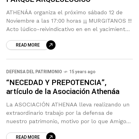
ATHENÁA organiza el próximo sábado 12 de
Noviembre a las 17:00 horas ¡¡¡ MURGITANOS !!!
Acto lúdico-reivindicativo en en el yacimiento
romano de Ciavieja, la antigua Murgi Habrá
READ MORE
visita ambientada,
DEFENSA DEL PATRIMONIO
15 years ago
“NECEDAD Y PREPOTENCIA”,
artículo de la Asociación Athenáa
La ASOCIACIÓN ATHENAA lleva realizando un
extraordinario trabajo por la defensa de
nuestro patrimonio, motivo por lo que Amigos
de la Alcazaba le concedió su Premio
READ MORE
“Alcazaba” 2010. Reproducimos un