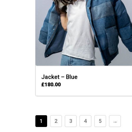
Jacket – Blue
£
180.00
ADD TO CART
1
2
3
4
5
→