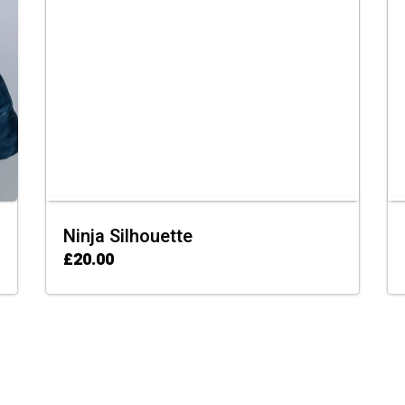
Ninja Silhouette
£
20.00
ADD TO CART