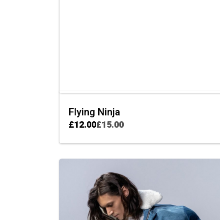
Flying Ninja
£
12.00
£
15.00
ADD TO CART