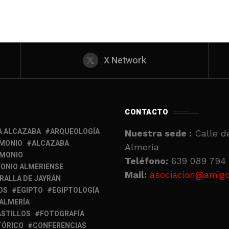
X Network
CONTACTO
A ALCAZABA
ARQUEOLOGÍA
Nuestra sede :
Calle de
IMONIO
ALCAZABA
Almería
IMONIO
Teléfono:
639 089 794 
ONIO ALMERIENSE
Mail:
asociacion@amigo
RALLA DE JAYRÁN
OS
EGIPTO
EGIPTOLOGÍA
 ALMERÍA
ASTILLOS
FOTOGRAFÍA
TÓRICO
CONFERENCIAS