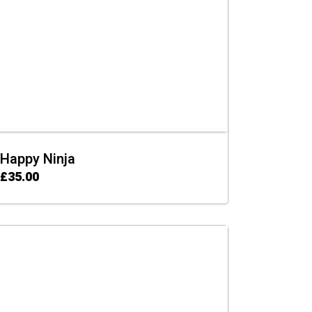
Happy Ninja
£
35.00
ADD TO CART