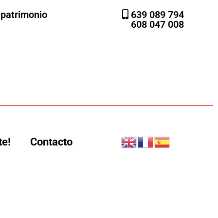
l patrimonio
639 089 794
608 047 008
te!
Contacto