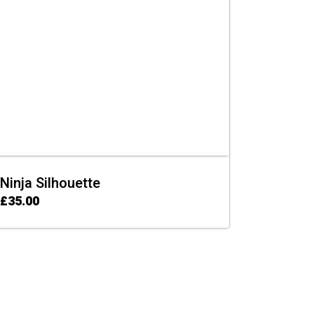
Ninja Silhouette
£
35.00
ADD TO CART