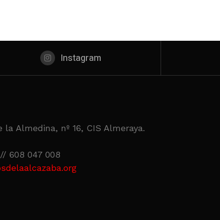
Instagram
 la Almedina, nº 16, CIS Almeraya.
// 608 047 008
sdelaalcazaba.org