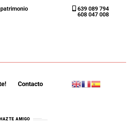
l patrimonio
639 089 794
608 047 008
te!
Contacto
HAZTE AMIGO