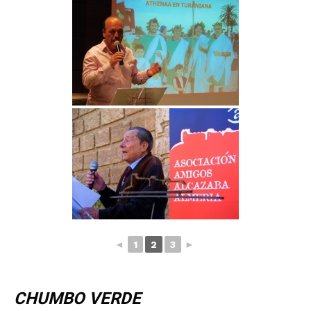
◄
1
2
3
►
CHUMBO VERDE